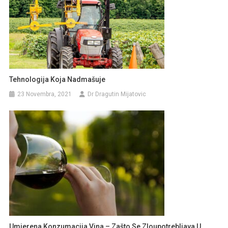
Tehnologija Koja Nadmašuje
23 Novembra, 2021
Dr Dragutin Mijatovic
Umjerena Konzumacija Vina – Zašto Se Zloupotrebljava U