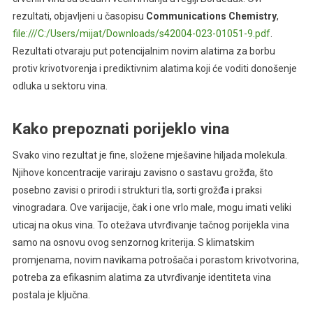
rezultati, objavljeni u časopisu
Communications Chemistry
,
file:///C:/Users/mijat/Downloads/s42004-023-01051-9.pdf
.
Rezultati otvaraju put potencijalnim novim alatima za borbu
protiv krivotvorenja i prediktivnim alatima koji će voditi donošenje
odluka u sektoru vina.
Kako prepoznati porijeklo vina
Svako vino rezultat je fine, složene mješavine hiljada molekula.
Njihove koncentracije variraju zavisno o sastavu grožđa, što
posebno zavisi o prirodi i strukturi tla, sorti grožđa i praksi
vinogradara. Ove varijacije, čak i one vrlo male, mogu imati veliki
uticaj na okus vina. To otežava utvrđivanje tačnog porijekla vina
samo na osnovu ovog senzornog kriterija. S klimatskim
promjenama, novim navikama potrošača i porastom krivotvorina,
potreba za efikasnim alatima za utvrđivanje identiteta vina
postala je ključna.