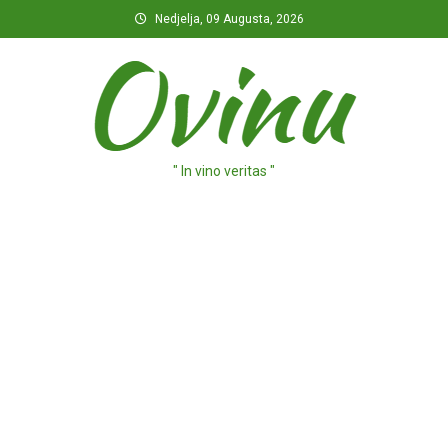
Preskočite
Nedjelja, 09 Augusta, 2026
na
sadržaj
" In vino veritas "