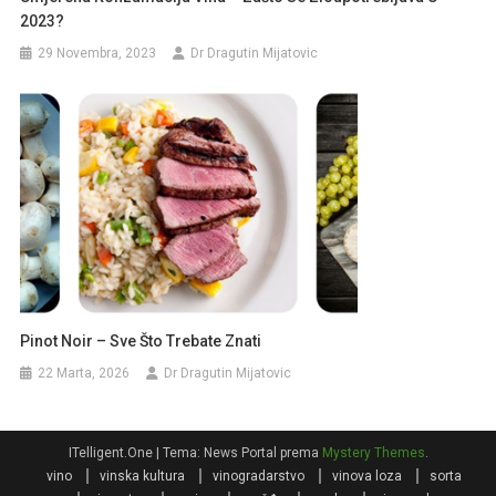
2023?
29 Novembra, 2023
Dr Dragutin Mijatovic
Pinot Noir – Sve Što Trebate Znati
22 Marta, 2026
Dr Dragutin Mijatovic
ITelligent.One
|
Tema: News Portal prema
Mystery Themes
.
vino
vinska kultura
vinogradarstvo
vinova loza
sorta