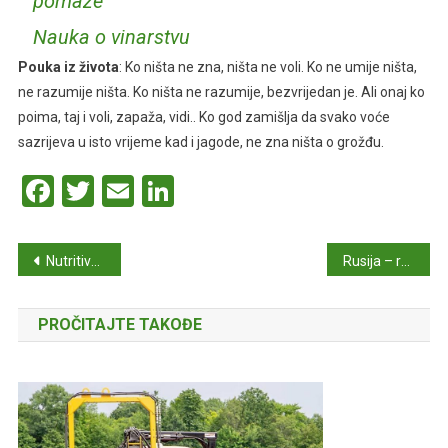
pomaže
Nauka o vinarstvu
Pouka iz života
: Ko ništa ne zna, ništa ne voli. Ko ne umije ništa,
ne razumije ništa. Ko ništa ne razumije, bezvrijedan je. Ali onaj ko
poima, taj i voli, zapaža, vidi.. Ko god zamišlja da svako voće
sazrijeva u isto vrijeme kad i jagode, ne zna ništa o grožđu.
Facebook
Twitter
Email
LinkedIn
Navigacija
Nutritivne činjenice vina Riesling
Rusija – regioni i sorte
članaka
PROČITAJTE TAKOĐE