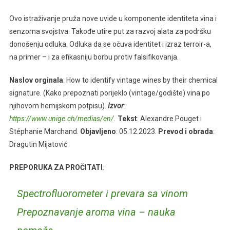
Ovo istraživanje pruža nove uvide u komponente identiteta vina i
senzorna svojstva. Takođe utire put za razvoj alata za podršku
donošenju odluka. Odluka da se očuva identitet i izraz terroir-a,
na primer – i za efikasniju borbu protiv falsifikovanja.
Naslov
orginala
: How to identify vintage wines by their chemical
signature. (Kako prepoznati porijeklo (vintage/godište) vina po
njihovom hemijskom potpisu).
Izvor
:
https://www.unige.ch/medias/en/
.
Tekst
: Alexandre Pouget i
Stéphanie Marchand.
Objavljeno
: 05.12.2023.
Prevod i obrada
:
Dragutin Mijatović
PREPORUKA ZA PROČITATI
:
Spectrofluorometer i prevara sa vinom
Prepoznavanje aroma vina – nauka