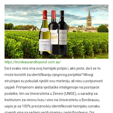
https://bordeauxandbeyond.com.au/
Da li svako vino ima svoj hemijski potpis i, ako jeste, da li se to
može koristiti za identifikaciju njegovog porijekla? Mnogi
stručnjaci su pokušali riješiti ovu misteriju, ali nisu u potpunosti
uspjeli. Primjenom alata vještačke inteligencije na postojeće
podatke, tim sa Univerziteta u Ženevi (UNIGE), u saradnji sa
Institutom za vinovu lozu i vino na Univerzitetu u Bordeauxu,
uspio je sa 100% preciznošću identifikovati hemijsku oznaku
crvenih vina sa sedam većih imanja u regiji Bordeaux. Ovi