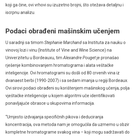
koji ga čine, ovi vrhovi su izuzetno brojni, što otežava detaljnu i
iscrpnu analizu.
Podaci obrađeni mašinskim učenjem
U saradnji sa timom
Stephanie Marchand
sa Instituta za nauku o
vinovoj lozi i vinu (Institute of Vine and Wine Science) na
Univerzitetu u Bordeauxu, tim
Alexandre Pouget
je pronašao
rješenje kombinovanjem hromatograma i alata veštačke
inteligencije. Ovi hromatogrami su došli od 80 crvenih vina iz
dvanaest berbi (1990-2007) i sa sedam imanja u regiji Bordeaux.
Ovi sirovi podaci obrađeni su korištenjem mašinskog učenja, polja
vještačke inteligencije u kojem algoritmi uče identifikovati
ponavljajuće obrasce u skupovima informacija.
“Umjesto izdvajanja specifičnih pikova i deduciranja
koncentracija, ova metoda nam je omogućila da uzmemo u obzir
kompletne hromatograme svakog vina – koji mogu sadržavati do