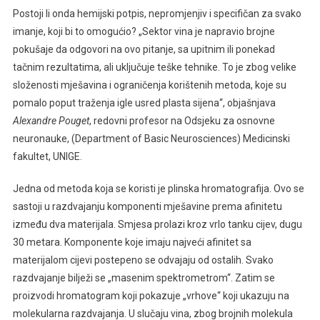
Postoji li onda hemijski potpis, nepromjenjiv i specifičan za svako
imanje, koji bi to omogućio? „Sektor vina je napravio brojne
pokušaje da odgovori na ovo pitanje, sa upitnim ili ponekad
tačnim rezultatima, ali uključuje teške tehnike. To je zbog velike
složenosti mješavina i ograničenja korištenih metoda, koje su
pomalo poput traženja igle usred plasta sijena“, objašnjava
Alexandre Pouget
, redovni profesor na Odsjeku za osnovne
neuronauke, (Department of Basic Neurosciences) Medicinski
fakultet, UNIGE.
Jedna od metoda koja se koristi je plinska hromatografija. Ovo se
sastoji u razdvajanju komponenti mješavine prema afinitetu
između dva materijala. Smjesa prolazi kroz vrlo tanku cijev, dugu
30 metara. Komponente koje imaju najveći afinitet sa
materijalom cijevi postepeno se odvajaju od ostalih. Svako
razdvajanje bilježi se „masenim spektrometrom“. Zatim se
proizvodi hromatogram koji pokazuje „vrhove“ koji ukazuju na
molekularna razdvajanja. U slučaju vina, zbog brojnih molekula