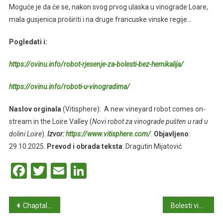
Moguće je da će se, nakon svog prvog ulaska u vinograde Loare,
mala gusjenica proširiti i na druge francuske vinske regije…
Pogledati i:
https://ovinu.info/robot-rjesenje-za-bolesti-bez-hemikalija/
https://ovinu.info/roboti-u-vinogradima/
Naslov orginala
(Vitisphere): A new vineyard robot comes on-
stream in the Loire Valley (
Novi robot za vinograde pušten u rad u
dolini Loire
).
Izvor:
https://www.vitisphere.com/
.
Objavljeno
:
29.10.2025.
Prevod i obrada teksta
: Dragutin Mijatović
Facebook
Twitter
Email
LinkedIn
Navigacija
Chaptalization — Koliko daleko možete ići?
Bolesti vinograda u većini vinorodnih regija