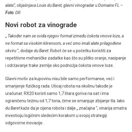
alata“, objašnjava Louis du Baret, glavni vinogradar u Domaine FL –
Foto
: DR
Novi robot za vinograde
„
Također nam se sviđa njegov format između čokota vinove loze, a
ne format sa visokim klirensom, a već smo imali alate prilagođene
okviru
“, dodaje
du Baret
. Robot će se u početku koristiti za
repetitivne mehaničke zadatke kao što su plitko oranje, nasipanje
i održavanje trake zemlje oko podnožja čokota vinove loze.
Glavni motiv za kupovinu nisu bile samo performanse, već i
smanjenje fizičkog rada. Uticaj robota na okolinu takođe je
uračunat. RX20 koristi samo 1,7 litara goriva na sat i ima
ograničenu težinu od 1,7 tona, čime se smanjuje zbijanje tla. Iako
du Baret
kaže da je cijena robota i dalje „
značajna
“, vinarija smatra
investiciju logičnim sledećim korakom u svojoj strategiji
odgovorne inovacije.