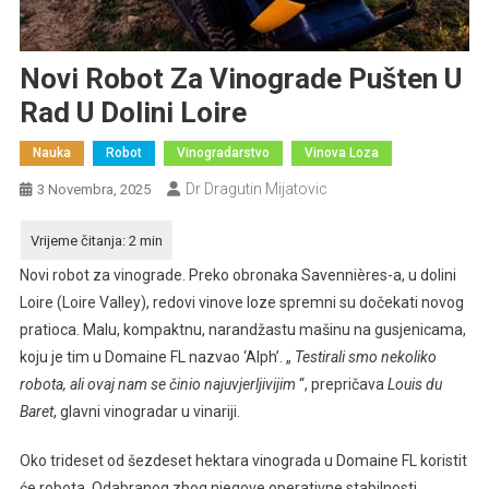
Novi Robot Za Vinograde Pušten U
Rad U Dolini Loire
Nauka
Robot
Vinogradarstvo
Vinova Loza
Dr Dragutin Mijatovic
3 Novembra, 2025
Novi robot za vinograde. Preko obronaka Savennières-a, u dolini
Loire (Loire Valley), redovi vinove loze spremni su dočekati novog
pratioca. Malu, kompaktnu, narandžastu mašinu na gusjenicama,
koju je tim u Domaine FL nazvao ‘Alph’. „
Testirali smo nekoliko
robota, ali ovaj nam se činio najuvjerljivijim
“, prepričava
Louis du
Baret
, glavni vinogradar u vinariji.
Oko trideset od šezdeset hektara vinograda u Domaine FL koristit
će robota. Odabranog zbog njegove operativne stabilnosti