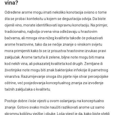
vina?
Određene arome mogu imati nekoliko konotacija ovisno o tome
šta se proba i kontekstu u kojem se degustacija odvija. Da biste
cijenili vino, morate identifikovati ispravnu konotaciju. Na primjer,
tradicionalno, najbolja crvena vina odležavaju u hrastovim
bačvama, ali mnoga vina nižeg kvaliteta takođe će pokazivati ​​
arome hrastovine, tako da se nečije znanje o vinskom svijetu
mora primijeniti kako bi se iz prisustva hrastovine izvukao pravi
zaključak. Arome tartufa ili zelene, biljne note mogu biti mana
kod nekih vina, ali pokazatelj kvaliteta kod drugih. Zemljane ili
životinjske note mogu biti znak bakterijske infekcije ili pametnog
vinarstva. Razumijevanje onoga što pijete nije stvar percepcijske
oštrine, već posjedovanja konceptualnog znanja za izvođenje
tačnih zaključaka o kvalitetu.
Postoje dobre i loše vijesti u ovom oslanjanju na konceptualno
znanje. Gotovo svako može naučiti razlikovati arome uz samo
skromnu količinu vježbe i obuke. Loša vijest je da, kako biste stekli