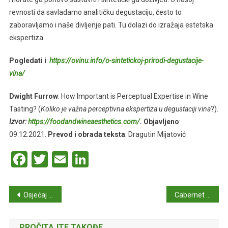
revnosti da savladamo analitičku degustaciju, često to
zaboravljamo i naše divljenje pati. Tu dolazi do izražaja estetska
ekspertiza.
Pogledati i
:
https://ovinu.info/o-sintetickoj-prirodi-degustacije-
vina/
Dwight Furrow
: How Important is Perceptual Expertise in Wine
Tasting? (
Koliko je važna perceptivna ekspertiza u degustaciji vina
?).
Izvor:
https://foodandwineaesthetics.com/
.
Objavljeno
:
09.12.2021.
Prevod i obrada teksta
: Dragutin Mijatović
Facebook
Twitter
Email
LinkedIn
Navigacija
Osjećaj mirisa i vid
Cabernet Sauvignon – Kratak vodič
članaka
PROČITAJTE TAKOĐE