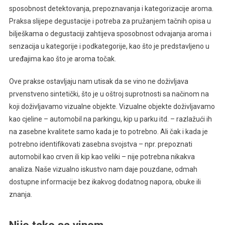
sposobnost detektovanja, prepoznavanja i kategorizacije aroma.
Praksa slijepe degustacije i potreba za pružanjem tačnih opisa u
bilješkama o degustaciji zahtijeva sposobnost odvajanja aroma i
senzacija u kategorije i podkategorije, kao što je predstavljeno u
uređajima kao što je aroma točak.
Ove prakse ostavljaju nam utisak da se vino ne doživljava
prvenstveno sintetički, što je u oštroj suprotnosti sa načinom na
koji doživljavamo vizualne objekte. Vizualne objekte doživljavamo
kao cjeline – automobil na parkingu, kip u parku itd. – razlažući ih
na zasebne kvalitete samo kada je to potrebno. Ali čak i kada je
potrebno identifikovati zasebna svojstva – npr. prepoznati
automobil kao crven ili kip kao veliki – nije potrebna nikakva
analiza. Naše vizualno iskustvo nam daje pouzdane, odmah
dostupne informacije bez ikakvog dodatnog napora, obuke ili
znanja.
Nije tako sa vinom.