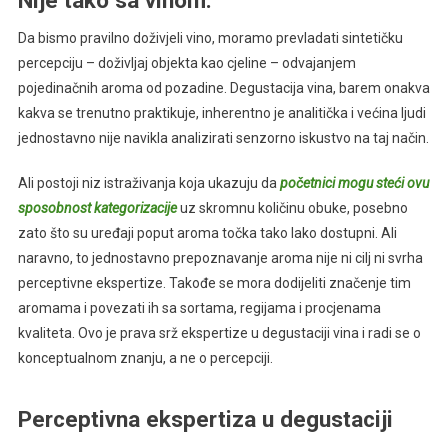
Da bismo pravilno doživjeli vino, moramo prevladati sintetičku
percepciju – doživljaj objekta kao cjeline – odvajanjem
pojedinačnih aroma od pozadine. Degustacija vina, barem onakva
kakva se trenutno praktikuje, inherentno je analitička i većina ljudi
jednostavno nije navikla analizirati senzorno iskustvo na taj način.
Ali postoji niz istraživanja koja ukazuju da
početnici mogu steći ovu
sposobnost kategorizacije
uz skromnu količinu obuke, posebno
zato što su uređaji poput aroma točka tako lako dostupni. Ali
naravno, to jednostavno prepoznavanje aroma nije ni cilj ni svrha
perceptivne ekspertize. Takođe se mora dodijeliti značenje tim
aromama i povezati ih sa sortama, regijama i procjenama
kvaliteta. Ovo je prava srž ekspertize u degustaciji vina i radi se o
konceptualnom znanju, a ne o percepciji.
Perceptivna ekspertiza u degustaciji