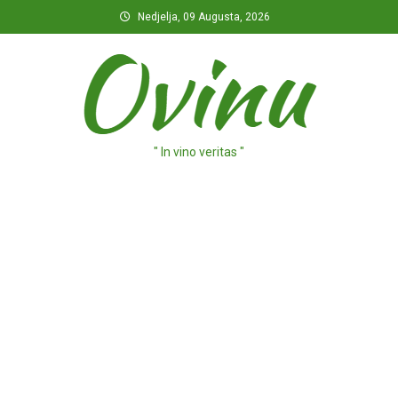
Preskočite
Nedjelja, 09 Augusta, 2026
na
sadržaj
" In vino veritas "