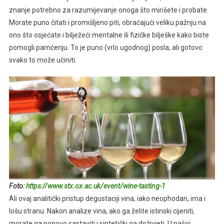
znanje potrebno za razumijevanje onoga što mirišete i probate.
Morate puno čitati i promišljeno piti, obraćajući veliku pažnju na
ono što osjećate i bilježeći mentalne ili fizičke bilješke kako biste
pomogli pamćenju. To je puno (vrlo ugodnog) posla, ali gotovo
svako to može učiniti.
Foto:
https://www.stx.ox.ac.uk/event/wine-tasting-1
Ali ovaj analitički pristup degustaciji vina, iako neophodan, ima i
lošu stranu. Nakon analize vina, ako ga želite istinski cijeniti,
morate ga ponovo sastaviti i sintetički ga doživjeti. U našoj