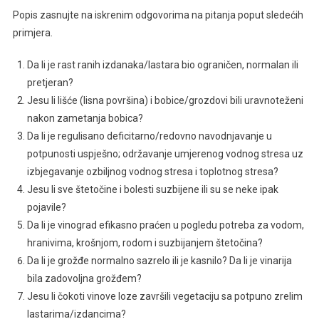
Popis zasnujte na iskrenim odgovorima na pitanja poput sledećih
primjera.
Da li je rast ranih izdanaka/lastara bio ograničen, normalan ili
pretjeran?
Jesu li lišće (lisna površina) i bobice/grozdovi bili uravnoteženi
nakon zametanja bobica?
Da li je regulisano deficitarno/redovno navodnjavanje u
potpunosti uspješno; održavanje umjerenog vodnog stresa uz
izbjegavanje ozbiljnog vodnog stresa i toplotnog stresa?
Jesu li sve štetočine i bolesti suzbijene ili su se neke ipak
pojavile?
Da li je vinograd efikasno praćen u pogledu potreba za vodom,
hranivima, krošnjom, rodom i suzbijanjem štetočina?
Da li je grožđe normalno sazrelo ili je kasnilo? Da li je vinarija
bila zadovoljna grožđem?
Jesu li čokoti vinove loze završili vegetaciju sa potpuno zrelim
lastarima/izdancima?