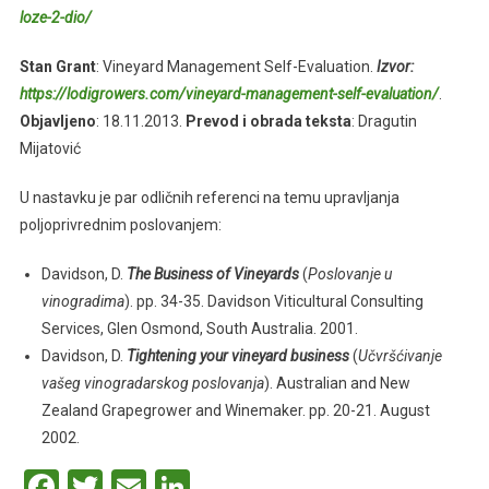
loze-2-dio/
Stan Grant
: Vineyard Management Self-Evaluation.
Izvor:
https://lodigrowers.com/vineyard-management-self-evaluation/
.
Objavljeno
: 18.11.2013.
Prevod i obrada teksta
: Dragutin
Mijatović
U nastavku je par odličnih referenci na temu upravljanja
poljoprivrednim poslovanjem:
Davidson, D.
The Business of Vineyards
(
Poslovanje u
vinogradima
). pp. 34-35. Davidson Viticultural Consulting
Services, Glen Osmond, South Australia. 2001.
Davidson, D.
Tightening your vineyard business
(
Učvršćivanje
vašeg vinogradarskog poslovanja
). Australian and New
Zealand Grapegrower and Winemaker. pp. 20-21. August
2002.
Facebook
Twitter
Email
LinkedIn