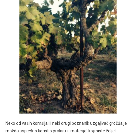
Neko od vaših komšija ili neki drugi poznanik uzgajivač grožđa je
možda uspješno koristio praksu ili materijal koji biste željeli