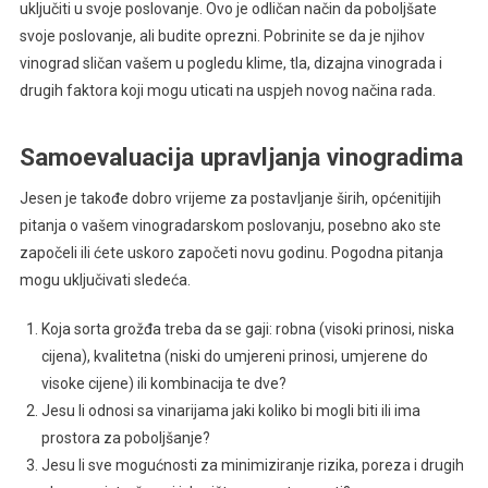
uključiti u svoje poslovanje. Ovo je odličan način da poboljšate
svoje poslovanje, ali budite oprezni. Pobrinite se da je njihov
vinograd sličan vašem u pogledu klime, tla, dizajna vinograda i
drugih faktora koji mogu uticati na uspjeh novog načina rada.
Samoevaluacija upravljanja vinogradima
Jesen je takođe dobro vrijeme za postavljanje širih, općenitijih
pitanja o vašem vinogradarskom poslovanju, posebno ako ste
započeli ili ćete uskoro započeti novu godinu. Pogodna pitanja
mogu uključivati ​​sledeća.
Koja sorta grožđa treba da se gaji: robna (visoki prinosi, niska
cijena), kvalitetna (niski do umjereni prinosi, umjerene do
visoke cijene) ili kombinacija te dve?
Jesu li odnosi sa vinarijama jaki koliko bi mogli biti ili ima
prostora za poboljšanje?
Jesu li sve mogućnosti za minimiziranje rizika, poreza i drugih