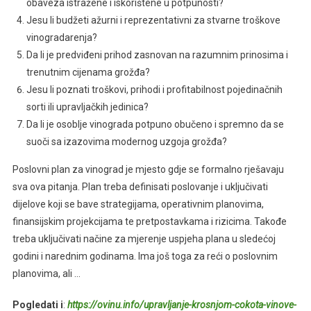
obaveza istražene i iskorištene u potpunosti?
Jesu li budžeti ažurni i reprezentativni za stvarne troškove
vinogradarenja?
Da li je predviđeni prihod zasnovan na razumnim prinosima i
trenutnim cijenama grožđa?
Jesu li poznati troškovi, prihodi i profitabilnost pojedinačnih
sorti ili upravljačkih jedinica?
Da li je osoblje vinograda potpuno obučeno i spremno da se
suoči sa izazovima modernog uzgoja grožđa?
Poslovni plan za vinograd je mjesto gdje se formalno rješavaju
sva ova pitanja. Plan treba definisati poslovanje i uključivati ​​
dijelove koji se bave strategijama, operativnim planovima,
finansijskim projekcijama te pretpostavkama i rizicima. Takođe
treba uključivati ​​načine za mjerenje uspjeha plana u sledećoj
godini i narednim godinama. Ima još toga za reći o poslovnim
planovima, ali …
Pogledati i
:
https://ovinu.info/upravljanje-krosnjom-cokota-vinove-