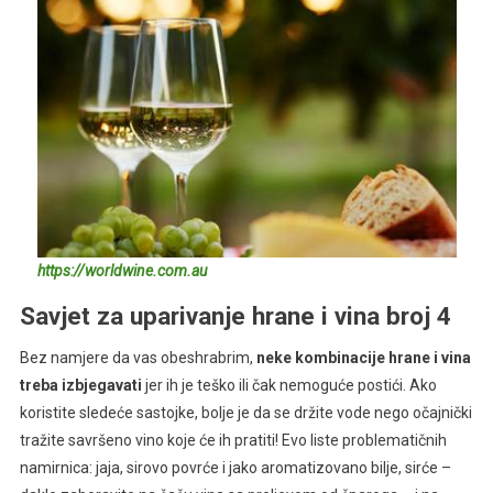
https://worldwine.com.au
Savjet za uparivanje hrane i vina broj 4
Bez namjere da vas obeshrabrim,
neke kombinacije hrane i vina
treba izbjegavati
jer ih je teško ili čak nemoguće postići. Ako
koristite sledeće sastojke, bolje je da se držite vode nego očajnički
tražite savršeno vino koje će ih pratiti! Evo liste problematičnih
namirnica: jaja, sirovo povrće i jako aromatizovano bilje, sirće –