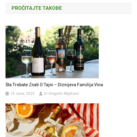
članaka
PROČITAJTE TAKOĐE
Šta Trebate Znati O Tajni – Diznijeva Familija Vina
16 Juna, 2020
Dr Dragutin Mijatovic