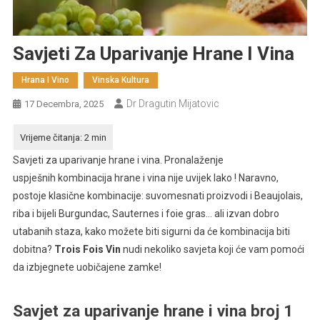
Savjeti Za Uparivanje Hrane I Vina
Hrana I Vino
Vinska Kultura
Dr Dragutin Mijatovic
17 Decembra, 2025
Savjeti za uparivanje hrane i vina. Pronalaženje
uspješnih kombinacija hrane i vina nije uvijek lako ! Naravno,
postoje klasične kombinacije: suvomesnati proizvodi i Beaujolais,
riba i bijeli Burgundac, Sauternes i foie gras… ali izvan dobro
utabanih staza, kako možete biti sigurni da će kombinacija biti
dobitna?
Trois Fois Vin
nudi nekoliko savjeta koji će vam pomoći
da izbjegnete uobičajene zamke!
Savjet za uparivanje hrane i vina broj 1