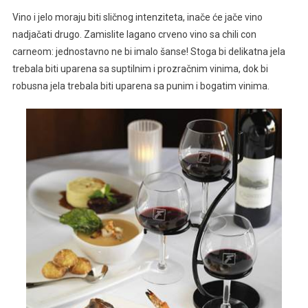
Vino i jelo moraju biti sličnog intenziteta, inače će jače vino
nadjačati drugo. Zamislite lagano crveno vino sa chili con
carneom: jednostavno ne bi imalo šanse! Stoga bi delikatna jela
trebala biti uparena sa suptilnim i prozračnim vinima, dok bi
robusna jela trebala biti uparena sa punim i bogatim vinima.