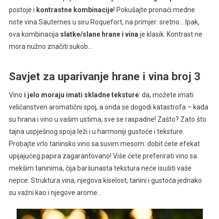
postoje i
kontrastne kombinacije
! Pokušajte pronaći medne
note vina Sauternes u siru Roquefort, na primjer: sretno… Ipak,
ova kombinacija
slatke/slane hrane i vina
je klasik. Kontrast ne
mora nužno značiti sukob…
Savjet za uparivanje hrane i vina broj 3
Vino
i jelo moraju imati skladne teksture
: da, možete imati
veličanstven aromatični spoj, a onda se dogodi katastrofa – kada
su hrana i vino u vašim ustima, sve se raspadne! Zašto? Zato što
tajna uspješnog spoja leži i u harmoniji gustoće i teksture.
Probajte vrlo taninsko vino sa suvim mesom: dobit ćete efekat
upijajućeg papira zagarantovano! Više ćete preferirati vino sa
mekšim taninima, čija baršunasta tekstura neće isušiti vaše
nepce. Struktura vina, njegova kiselost, tanini i gustoća jednako
su važni kao i njegove arome…