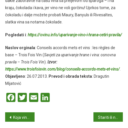
dakle zaboravite na čašu vina sa preljevom od šparoga – i na
kraju, čokolada i kava, jer vino ne voli gorčinu! Uprkos tome, za
čokoladu i dalje možete probati Maury, Banyuls ili Rivesaltes,
slatka vina sa notama čokolade.
Pogledati i
:
https://ovinu.info/uparivanje-vino-i-hrana-cetiri-pravila/
Naslov orginala
: Conseils accords mets et vins : les règles de
base – Trois Fois Vin (
Savjeti za uparivanje hrane i vina: osnovna
pravila – Trois Fois Vin
).
Izvor:
https://www.troisfoisvin.com/blog/conseils-accords-mets-et-vins/
.
Objavljeno
: 26.07.2013.
Prevod i obrada teksta
: Dragutin
Mijatović
Facebook
Twitter
Email
LinkedIn
Navigacija
Koja vina kupiti za božićnu zabavu
Stariti ili ne stariti