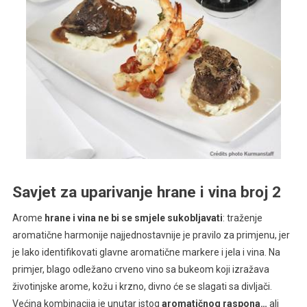
Savjet za uparivanje hrane i vina broj 2
Arome
hrane i vina ne bi se smjele sukobljavati
: traženje
aromatične harmonije najjednostavnije je pravilo za primjenu, jer
je lako identifikovati glavne aromatične markere i jela i vina. Na
primjer, blago odležano crveno vino sa bukeom koji izražava
životinjske arome, kožu i krzno, divno će se slagati sa divljači.
Većina kombinacija je unutar istog
aromatičnog raspona…
ali