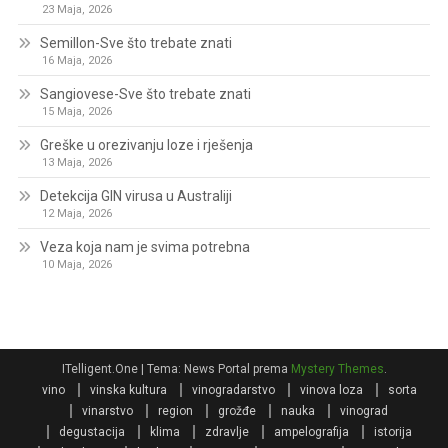
23 Maja, 2026
Semillon-Sve što trebate znati
16 Maja, 2026
Sangiovese-Sve što trebate znati
15 Maja, 2026
Greške u orezivanju loze i rješenja
13 Maja, 2026
Detekcija GIN virusa u Australiji
12 Maja, 2026
Veza koja nam je svima potrebna
10 Maja, 2026
ITelligent.One
|
Tema: News Portal prema
Mystery Themes
.
vino
vinska kultura
vinogradarstvo
vinova loza
sorta
vinarstvo
region
grožđe
nauka
vinograd
degustacija
klima
zdravlje
ampelografija
istorija