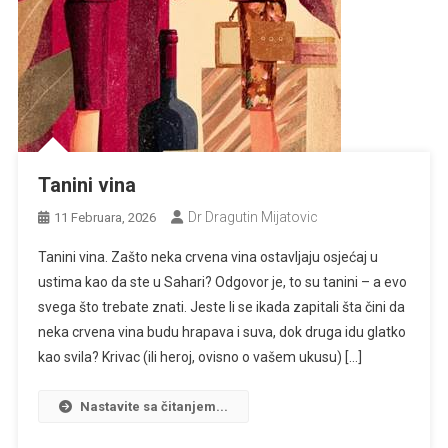
Tanini vina
Dr Dragutin Mijatovic
11 Februara, 2026
Tanini vina. Zašto neka crvena vina ostavljaju osjećaj u
ustima kao da ste u Sahari? Odgovor je, to su tanini – a evo
svega što trebate znati. Jeste li se ikada zapitali šta čini da
neka crvena vina budu hrapava i suva, dok druga idu glatko
kao svila? Krivac (ili heroj, ovisno o vašem ukusu) […]
Nastavite sa čitanjem...