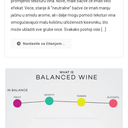
promijeniti teksturu vina. Nove, male bačve će imati veći
efekat. Veće, starije ili “neutralne” bačve će imati manju
jačinu u smislu arome, ali i dalje mogu pomoći teksturi vina
omogućavajući malu količinu izloženosti kiseoniku, što
može ublažiti sve grube ivice. Svakako postoji više […]
Nastavite sa čitanjem...