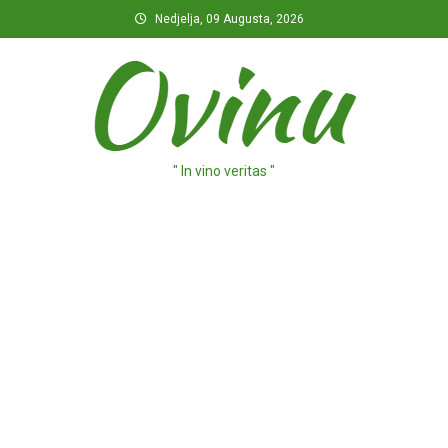
Preskočite
Nedjelja, 09 Augusta, 2026
na
sadržaj
" In vino veritas "