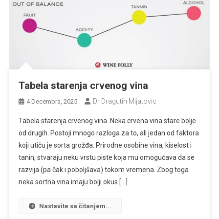
Tabela starenja crvenog vina
Dr Dragutin Mijatovic
4 Decembra, 2025
Tabela starenja crvenog vina. Neka crvena vina stare bolje
od drugih. Postoji mnogo razloga za to, ali jedan od faktora
koji utiču je sorta grožđa. Prirodne osobine vina, kiselost i
tanin, stvaraju neku vrstu piste koja mu omogućava da se
razvija (pa čak i poboljšava) tokom vremena. Zbog toga
neka sortna vina imaju bolji okus […]
Nastavite sa čitanjem...