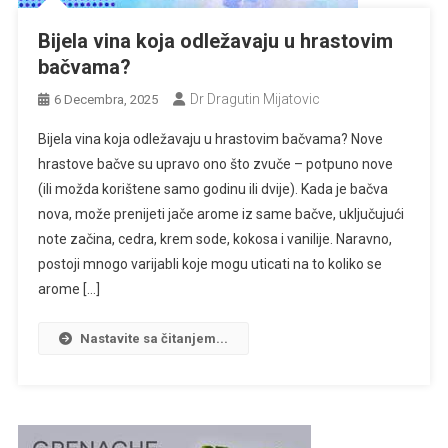
Bijela vina koja odležavaju u hrastovim
bačvama?
Dr Dragutin Mijatovic
6 Decembra, 2025
Bijela vina koja odležavaju u hrastovim bačvama? Nove
hrastove bačve su upravo ono što zvuče – potpuno nove
(ili možda korištene samo godinu ili dvije). Kada je bačva
nova, može prenijeti jače arome iz same bačve, uključujući
note začina, cedra, krem ​​sode, kokosa i vanilije. Naravno,
postoji mnogo varijabli koje mogu uticati na to koliko se
arome […]
Nastavite sa čitanjem...