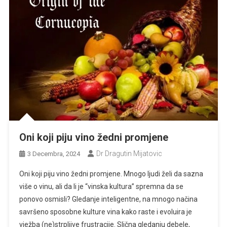
Oni koji piju vino žedni promjene
Dr Dragutin Mijatovic
3 Decembra, 2024
Oni koji piju vino žedni promjene. Mnogo ljudi želi da sazna
više o vinu, ali da li je “vinska kultura” spremna da se
ponovo osmisli? Gledanje inteligentne, na mnogo načina
savršeno sposobne kulture vina kako raste i evoluira je
vježba (ne)strpljive frustracije. Slična gledanju debele,