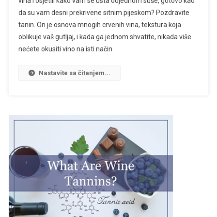
vina i osjetili kako vam se usta odjednom suše, gotovo kao
da su vam desni prekrivene sitnim pijeskom? Pozdravite
tanin. On je osnova mnogih crvenih vina, tekstura koja
oblikuje vaš gutljaj, i kada ga jednom shvatite, nikada više
nećete okusiti vino na isti način.
Nastavite sa čitanjem...